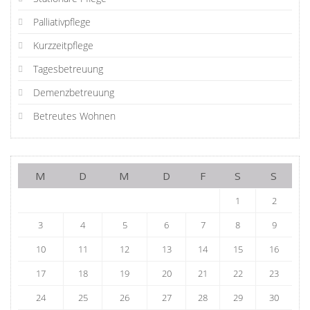
Palliativpflege
Kurzzeitpflege
Tagesbetreuung
Demenzbetreuung
Betreutes Wohnen
M
D
M
D
F
S
S
1
2
3
4
5
6
7
8
9
10
11
12
13
14
15
16
17
18
19
20
21
22
23
24
25
26
27
28
29
30