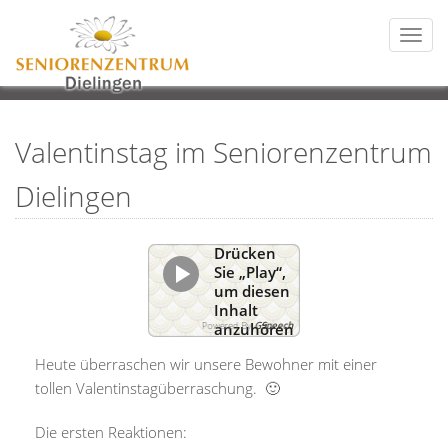
Togg
navi
Valentinstag im Seniorenzentrum
Dielingen
Drücken
Sie „Play“,
um diesen
Inhalt
Powered By
GSpeech
anzuhören
Heute überraschen wir unsere Bewohner mit einer
tollen Valentinstagüberraschung. 🙂
Die ersten Reaktionen: