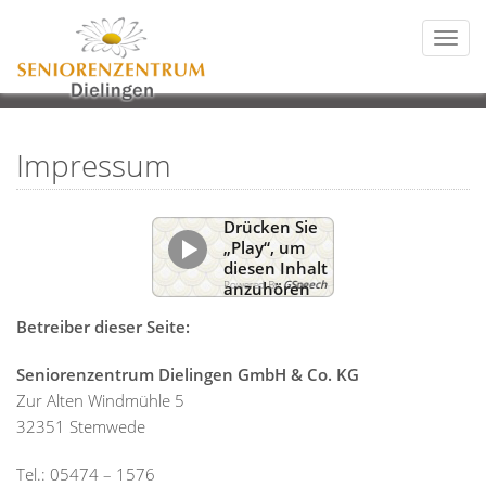
Togg
navi
Impressum
Drücken Sie
„Play“, um
diesen Inhalt
Powered By
GSpeech
anzuhören
Betreiber dieser Seite:
Seniorenzentrum Dielingen GmbH & Co. KG
Zur Alten Windmühle 5
32351 Stemwede
Tel.: 05474 – 1576