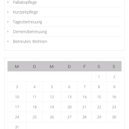
Palliativpflege
Kurzzeitpflege
Tagesbetreuung
Demenzbetreuung
Betreutes Wohnen
M
D
M
D
F
S
S
1
2
3
4
5
6
7
8
9
10
11
12
13
14
15
16
17
18
19
20
21
22
23
24
25
26
27
28
29
30
31