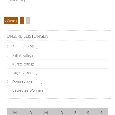
3. Mai 2024
|
« Zurück
1
2
UNSERE LEISTUNGEN
Stationäre Pflege
Palliativpflege
Kurzzeitpflege
Tagesbetreuung
Demenzbetreuung
Betreutes Wohnen
M
D
M
D
F
S
S