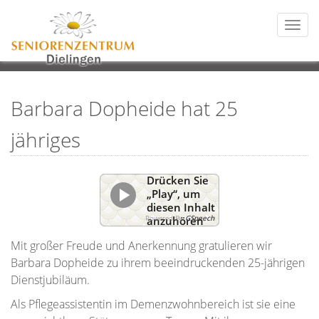
Togg
navi
Barbara Dopheide hat 25
jähriges
Drücken Sie
„Play“, um
diesen Inhalt
Powered By
GSpeech
anzuhören
Mit großer Freude und Anerkennung gratulieren wir
Barbara Dopheide zu ihrem beeindruckenden 25-jährigen
Dienstjubiläum.
Als Pflegeassistentin im Demenzwohnbereich ist sie eine