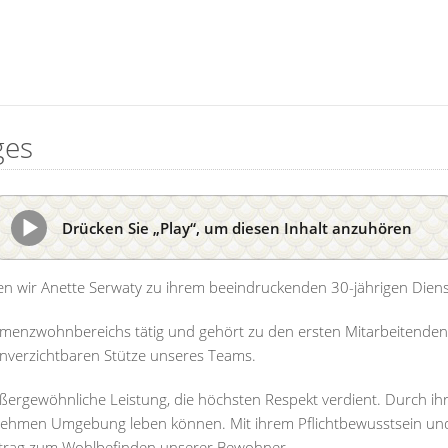
ges
Drücken Sie „Play“, um diesen Inhalt anzuhören
en wir Anette Serwaty zu ihrem beeindruckenden 30-jährigen Diens
 Demenzwohnbereichs tätig und gehört zu den ersten Mitarbeitenden
unverzichtbaren Stütze unseres Teams.
ßergewöhnliche Leistung, die höchsten Respekt verdient. Durch ihre
hmen Umgebung leben können. Mit ihrem Pflichtbewusstsein und ihre
r Beitrag zum Wohlbefinden unserer Bewohner.