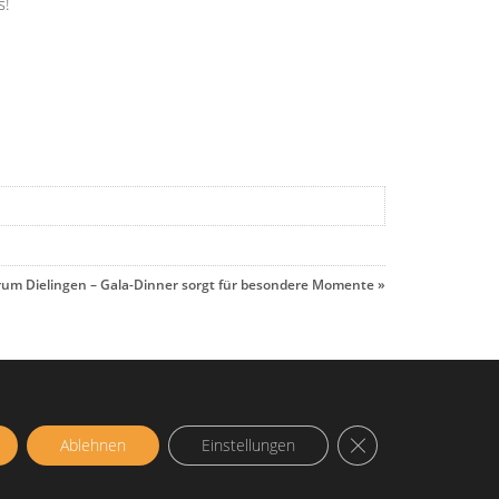
s!
rum Dielingen – Gala-Dinner sorgt für besondere Momente
»
A
GDPR Cookie-Banner
Ablehnen
Einstellungen
© 2026 | Seniorenzentrum Dielingen - Pflege und Betreuung