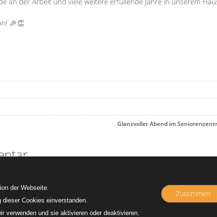
e an der Arbeit und viele weitere erfüllende Jahre in unserem Hau
n! 🎉👏
Glanzvoller Abend im Seniorenzent
entar
abzugeben.
ion der Webseite. 
Zustimmen
ir verwenden und sie aktivieren oder deaktivieren.