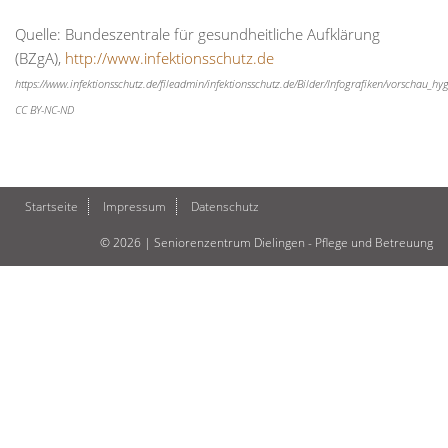
Quelle: Bundeszentrale für gesundheitliche Aufklärung
(BZgA),
http://www.infektionsschutz.de
https://www.infektionsschutz.de/fileadmin/infektionsschutz.de/Bilder/Infografiken/vorschau_hy
CC BY-NC-ND
Startseite
Impressum
Datenschutz
© 2026 | Seniorenzentrum Dielingen - Pflege und Betreuung